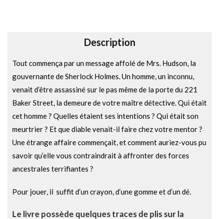
i
v
e
Description
:
Tout commença par un message affolé de Mrs. Hudson, la
gouvernante de Sherlock Holmes. Un homme, un inconnu,
venait d’être assassiné sur le pas même de la porte du 221
Baker Street, la demeure de votre maître détective. Qui était
cet homme ? Quelles étaient ses intentions ? Qui était son
meurtrier ? Et que diable venait-il faire chez votre mentor ?
Une étrange affaire commençait, et comment auriez-vous pu
savoir qu’elle vous contraindrait à affronter des forces
ancestrales terrifiantes ?
Pour jouer, il suffit d’un crayon, d’une gomme et d’un dé.
Le livre possède quelques traces de plis sur la