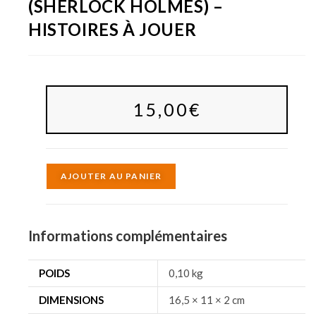
(SHERLOCK HOLMES) –
HISTOIRES À JOUER
15,00
€
A
AJOUTER AU PANIER
l
t
e
Informations complémentaires
r
n
POIDS
0,10 kg
a
DIMENSIONS
16,5 × 11 × 2 cm
t