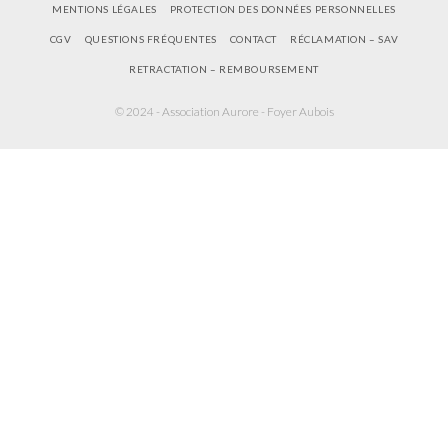
MENTIONS LÉGALES
PROTECTION DES DONNÉES PERSONNELLES
CGV
QUESTIONS FRÉQUENTES
CONTACT
RÉCLAMATION – SAV
RETRACTATION – REMBOURSEMENT
© 2024 - Association Aurore - Foyer Aubois