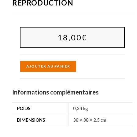
REPRODUCTION
18,00
€
A
AJOUTER AU PANIER
l
t
e
Informations complémentaires
r
n
POIDS
0,34 kg
a
DIMENSIONS
38 × 38 × 2,5 cm
t
i